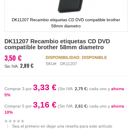
DK11207 Recambio etiquetas CD DVD compatible brother
58mm diametro
Saltar
DK11207 Recambio etiquetas CD DVD
al
compatible brother 58mm diametro
comienzo
de
3,50 €
DISPONIBILIDAD:
DISPONIBLE
la
SKU
DK11207
2,89 €
galería
de
imágenes
3,33 €
Comprar 3 por
2,75 €
cada uno y
ahorra
5
%
3,16 €
Comprar 5 por
2,61 €
cada uno y
ahorra
10
%
Sea el primero en dejar una reseña para este artículo