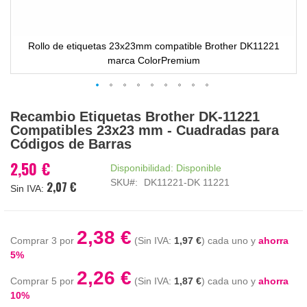
Rollo de etiquetas 23x23mm compatible Brother DK11221
marca ColorPremium
Saltar
Recambio Etiquetas Brother DK-11221
al
Compatibles 23x23 mm - Cuadradas para
comienzo
Códigos de Barras
de
la
2,50 €
Disponibilidad:
Disponible
galería
SKU
DK11221-DK 11221
2,07 €
de
imágenes
2,38 €
Comprar 3 por
1,97 €
cada uno y
ahorra
5
%
2,26 €
Comprar 5 por
1,87 €
cada uno y
ahorra
10
%