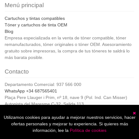
Menú principal
Cartuchos y tintas compatibles
Tóner y cartuchos de tinta OEM
Blog
Empresa especializada en la venta de tóner compatible, tóner
remanufacturados, tóner originales o tóner OEM. Asesoramiento
gratuito sobre impresoras, la compra de tus tóneres te saldrá lo
más barata posible.
Contacto
Departamento Comercial: 937 566 000
WhatsApp +34 687565401
Plaça Pere Llauger i Prim, nº 18, nave 9 (Pol. Ind. Can Misser)
Autopista del Maresme C-32, Salida 113
08360, Canet de Mar (Barcelona)
Horario de Atención al cliente:
Utilizamos cookies para ayudar a mejorar nuestros servicios, hacer
C
De lunes a jueves de 8:00 a 17:00,
ofertas personales y mejorar tu experiencia. Si quieres más
Viernes de 8:00 a 15:00
información, lee la
Política de cookies