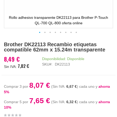
Rollo adhesivo transparente DK22113 para Brother P-Touch
QL-700 QL-800 oferta online
Saltar
Brother DK22113 Recambio etiquetas
al
compatible 62mm x 15.24m transparente
comienzo
de
8,49 €
Disponibilidad:
Disponible
la
SKU
DK22113
7,02 €
galería
de
imágenes
8,07 €
Comprar 3 por
6,67 €
cada uno y
ahorra
5
%
7,65 €
Comprar 5 por
6,32 €
cada uno y
ahorra
10
%