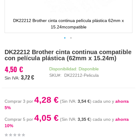
DK22212 Brother cinta continua película plástica 62mm x
15.24mcompatible
Saltar
DK22212 Brother cinta continua compatible
al
con película plástica (62mm x 15.24m)
comienzo
de
4,50 €
Disponibilidad:
Disponible
la
SKU
DK22212-Pelicula
3,72 €
galería
de
imágenes
4,28 €
Comprar 3 por
3,54 €
cada uno y
ahorra
5
%
4,05 €
Comprar 5 por
3,35 €
cada uno y
ahorra
10
%