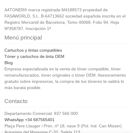
A4TONER® marca registrada M4188573 propiedad de
FASAWORLD, S.L. B-64713662 sociedad española inscrita en el
Registro Mercantil de Barcelona, Tomo 40068, Folio 94, Hoja
Nº358787, Inscripción 1ª
Menú principal
Cartuchos y tintas compatibles
Tóner y cartuchos de tinta OEM
Blog
Empresa especializada en la venta de tóner compatible, tóner
remanufacturados, tóner originales o tóner OEM. Asesoramiento
gratuito sobre impresoras, la compra de tus tóneres te saldrá lo
más barata posible.
Contacto
Departamento Comercial: 937 566 000
WhatsApp +34 687565401
Plaça Pere Llauger i Prim, nº 18, nave 9 (Pol. Ind. Can Misser)
Autopista del Maresme C-32, Salida 113