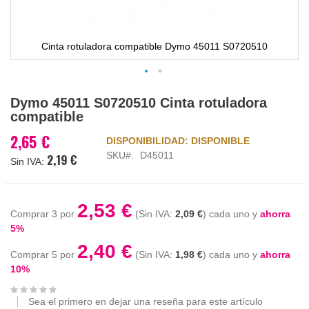
Cinta rotuladora compatible Dymo 45011 S0720510
Saltar
Dymo 45011 S0720510 Cinta rotuladora
al
compatible
comienzo
de
2,65 €
DISPONIBILIDAD:
DISPONIBLE
la
SKU
D45011
2,19 €
galería
de
imágenes
2,53 €
Comprar 3 por
2,09 €
cada uno y
ahorra
5
%
2,40 €
Comprar 5 por
1,98 €
cada uno y
ahorra
10
%
Sea el primero en dejar una reseña para este artículo