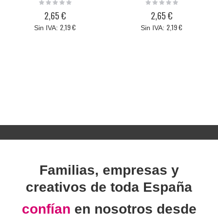
Dymo S0720560
Dymo S0720580
Rating:
Rating:
0%
0%
2,65 €
2,65 €
2,19 €
2,19 €
Familias, empresas y
creativos de toda España
confían
en nosotros desde