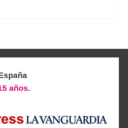
 España
15 años.