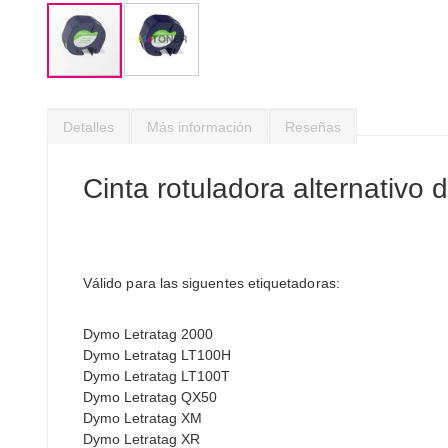
Saltar
al
Detalles
Más información
Reseñas
comienzo
de
la
Cinta rotuladora alternativ
galería
de
imágenes
Válido para las siguentes etiquetadoras:
Dymo Letratag 2000
Dymo Letratag LT100H
Dymo Letratag LT100T
Dymo Letratag QX50
Dymo Letratag XM
Dymo Letratag XR