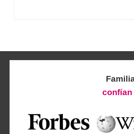
Famili
confía