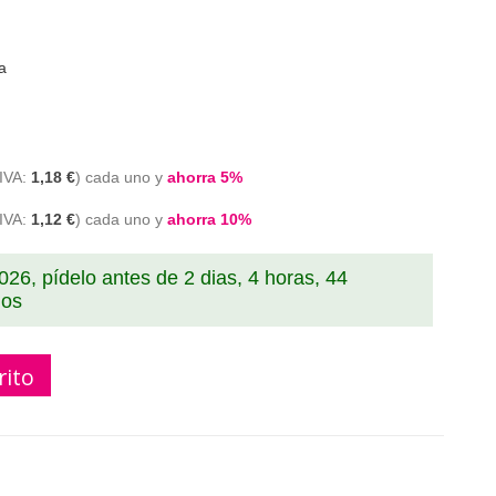
a
1,18 €
cada uno y
ahorra
5
%
1,12 €
cada uno y
ahorra
10
%
2026, pídelo antes de
2 dias, 4 horas, 44
dos
rito
721510 Cinta rotuladora compatible