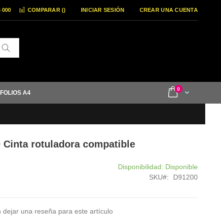
6 000
COMPARAR (
)
INICIAR SESIÓN
CREAR UNA CUENTA
Buscar
items
0
Cart
 FOLIOS A4
Cinta rotuladora compatible
Disponibilidad:
Disponible
SKU
D91200
 dejar una reseña para este artículo