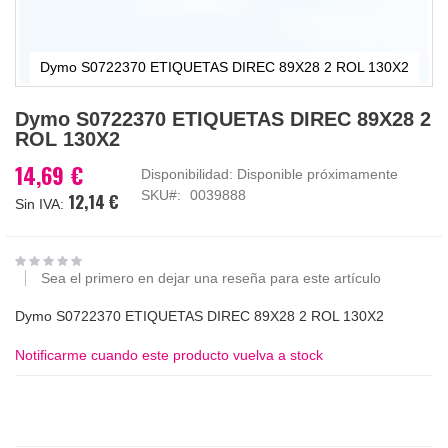
Dymo S0722370 ETIQUETAS DIREC 89X28 2 ROL 130X2
Saltar
Dymo S0722370 ETIQUETAS DIREC 89X28 2
al
ROL 130X2
comienzo
de
14,69 €
Disponibilidad:
Disponible próximamente
la
SKU
0039888
12,14 €
galería
de
imágenes
Sea el primero en dejar una reseña para este artículo
Dymo S0722370 ETIQUETAS DIREC 89X28 2 ROL 130X2
Notificarme cuando este producto vuelva a stock