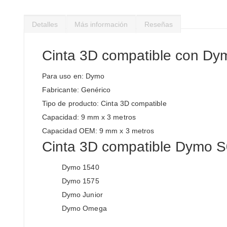
Saltar
al
Detalles
Más información
Reseñas
comienzo
de
la
Cinta 3D compatible con D
galería
de
Para uso en: Dymo
imágenes
Fabricante: Genérico
Tipo de producto: Cinta 3D compatible
Capacidad: 9 mm x 3 metros
Capacidad OEM: 9 mm x 3 metros
Cinta 3D compatible Dymo S
Dymo 1540
Dymo 1575
Dymo Junior
Dymo Omega