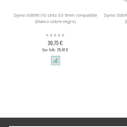
Dymo S0898130 cinta 3D 9mm compatible
Dymo S0898
(blanco sobre negro)
Rating:
0%
30,75 €
25,41 €