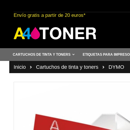
Ir
al
Envío gratis a partir de 20 euros*
contenido
CARTUCHOS DE TINTA Y TONERS
ETIQUETAS PARA IMPRES
Inicio
Cartuchos de tinta y toners
DYMO
Saltar
al
final
de
la
galería
de
imágenes