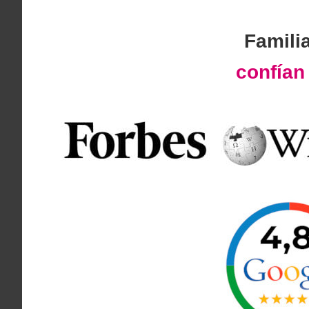
Famili
confía