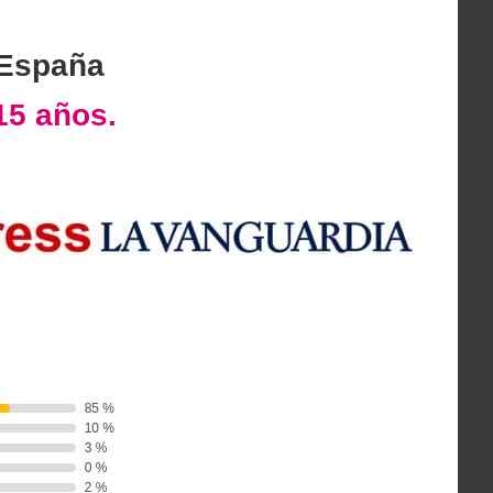
 España
15 años.