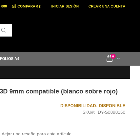
6 000
COMPARAR (
)
INICIAR SESIÓN
CREAR UNA CUENTA
Buscar
items
0
Cart
 FOLIOS A4
3D 9mm compatible (blanco sobre rojo)
DISPONIBILIDAD:
DISPONIBLE
SKU
DY-S0898150
 dejar una reseña para este artículo