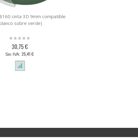
160 cinta 3D 9mm compatible
(blanco sobre verde)
Rating:
0%
30,75 €
25,41 €