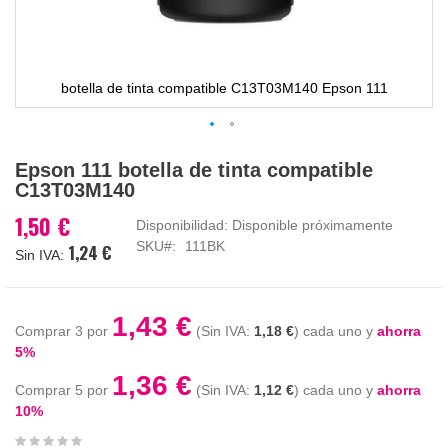
botella de tinta compatible C13T03M140 Epson 111
Saltar
Epson 111 botella de tinta compatible
al
C13T03M140
comienzo
de
1,50 €
Disponibilidad:
Disponible próximamente
la
SKU
111BK
1,24 €
galería
de
imágenes
1,43 €
Comprar 3 por
1,18 €
cada uno y
ahorra
5
%
1,36 €
Comprar 5 por
1,12 €
cada uno y
ahorra
10
%