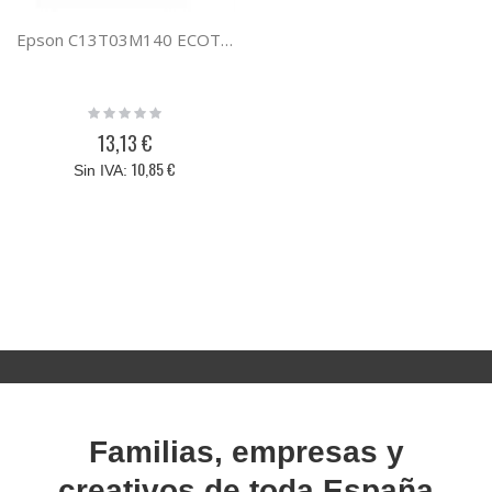
Epson C13T03M140 ECOTANK ET-MX1XX NEGRO XL
Rating:
0%
13,13 €
10,85 €
Familias, empresas y
creativos de toda España