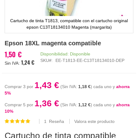
Cartucho de tinta T1813, compatible con el cartucho original
epson C13T18134010 Magenta (margarita)
Saltar
Epson 18XL magenta compatible
al
comienzo
1,50 €
Disponibilidad:
Disponible
de
SKU
EE-T1813-EE-C13T18134010-DEP
1,24 €
la
galería
de
imágenes
1,43 €
Comprar 3 por
1,18 €
cada uno y
ahorra
5
%
1,36 €
Comprar 5 por
1,12 €
cada uno y
ahorra
10
%
1
Reseña
Valora este producto
Valoración:
100
100
% of
Cartucho de tinta compatible