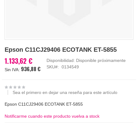
Saltar
Epson C11CJ29406 ECOTANK ET-5855
al
comienzo
1.133,62 €
Disponibilidad:
Disponible próximamente
de
SKU
0134549
936,88 €
la
galería
de
imágenes
Sea el primero en dejar una reseña para este artículo
Epson C11CJ29406 ECOTANK ET-5855
Notificarme cuando este producto vuelva a stock