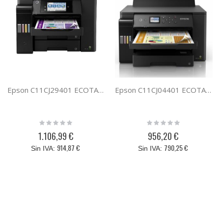
Epson C11CJ29401 ECOTANK ET-5850
Epson C11CJ04401 ECOTANK ET-16150
Rating:
Rating:
0%
0%
1.106,99 €
956,20 €
914,87 €
790,25 €