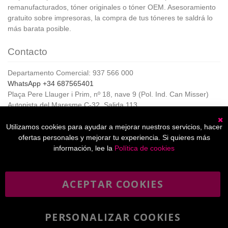
remanufacturados, tóner originales o tóner OEM. Asesoramiento
gratuito sobre impresoras, la compra de tus tóneres te saldrá lo
más barata posible.
Contacto
Departamento Comercial: 937 566 000
WhatsApp +34 687565401
Plaça Pere Llauger i Prim, nº 18, nave 9 (Pol. Ind. Can Misser)
Autopista del Maresme C-32, Salida 113
08360, Canet de Mar (Barcelona)
Horario de Atención al cliente:
Utilizamos cookies para ayudar a mejorar nuestros servicios, hacer
C
De lunes a jueves de 8:00 a 17:00,
ofertas personales y mejorar tu experiencia. Si quieres más
Viernes de 8:00 a 15:00
información, lee la
Política de cookies
ACEPTAR COOKIES
Boletín
Suscribirse
informativo
PERSONALIZAR COOKIES
He leído y acepto la
política de privacidad