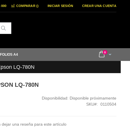
6 000
COMPARAR (
)
INICIAR SESIÓN
CREAR UNA CUENTA
Buscar
items
0
Cart
 FOLIOS A4
Epson LQ-780N
PSON LQ-780N
Disponibilidad:
Disponible próximamente
SKU
0110504
 dejar una reseña para este artículo