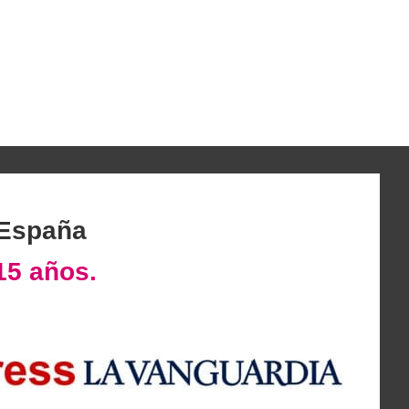
 España
15 años.