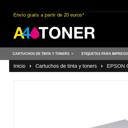
Ir
al
Envío gratis a partir de 20 euros*
contenido
CARTUCHOS DE TINTA Y TONERS
ETIQUETAS PARA IMPRES
Inicio
Cartuchos de tinta y toners
EPSON Ca
Saltar
al
final
de
la
galería
de
imágenes