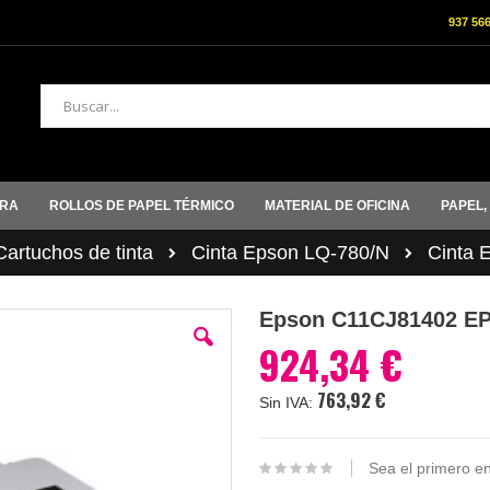
937 56
Buscar
ORA
ROLLOS DE PAPEL TÉRMICO
MATERIAL DE OFICINA
PAPEL,
rtuchos de tinta
Cinta Epson LQ-780/N
Cinta 
Epson C11CJ81402 E
924,34 €
763,92 €
Sea el primero en