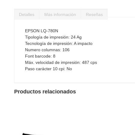
Saltar
al
Detalles
Más información
Reseñas
comienzo
de
la
EPSON LQ-780N
galería
Tipología de impresión: 24 Ag
de
Tecnología de impresión: A impacto
imágenes
Numero columnas: 106
Font barcode: 8
Máx. velocidad de impresión: 487 cps
Paso carácter 10 cpi: No
Productos relacionados