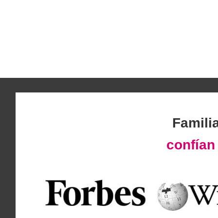
Famili
confía