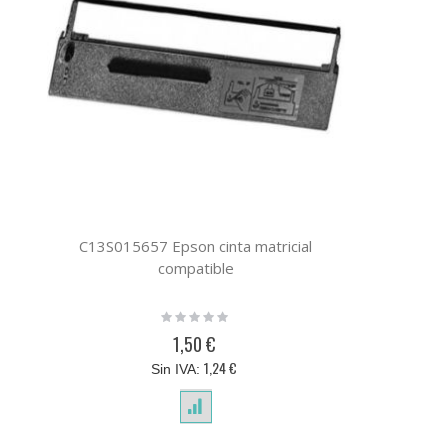
C13S015657 Epson cinta matricial
compatible
Rating:
0%
1,50 €
1,24 €