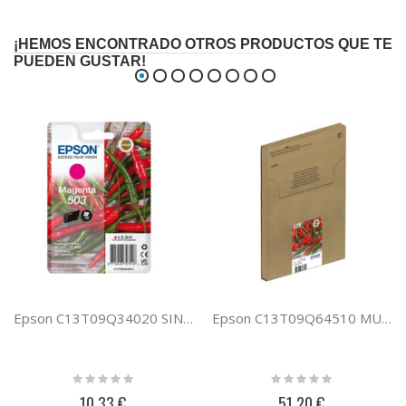
¡HEMOS ENCONTRADO OTROS PRODUCTOS QUE TE
PUEDEN GUSTAR!
Epson C13T09Q34020 SINGLEPACK MAGENTA 503 INK
Epson C13T09Q64510 MULTIPACK 4-COLOURS 503 EASYMAIL
Rating:
Rating:
0%
0%
10,33 €
51,20 €