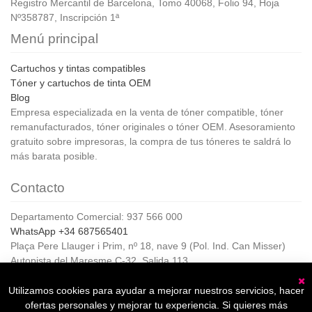
Registro Mercantil de Barcelona, Tomo 40068, Folio 94, Hoja
Nº358787, Inscripción 1ª
Menú principal
Cartuchos y tintas compatibles
Tóner y cartuchos de tinta OEM
Blog
Empresa especializada en la venta de tóner compatible, tóner
remanufacturados, tóner originales o tóner OEM. Asesoramiento
gratuito sobre impresoras, la compra de tus tóneres te saldrá lo
más barata posible.
Contacto
Departamento Comercial: 937 566 000
WhatsApp +34 687565401
Plaça Pere Llauger i Prim, nº 18, nave 9 (Pol. Ind. Can Misser)
Autopista del Maresme C-32, Salida 113
08360, Canet de Mar (Barcelona)
Horario de Atención al cliente:
Utilizamos cookies para ayudar a mejorar nuestros servicios, hacer
C
De lunes a jueves de 8:00 a 17:00,
ofertas personales y mejorar tu experiencia. Si quieres más