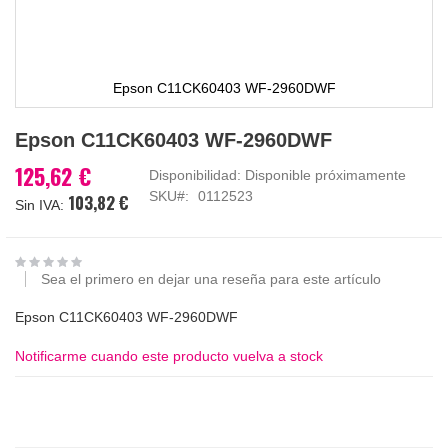
Epson C11CK60403 WF-2960DWF
Saltar
Epson C11CK60403 WF-2960DWF
al
comienzo
125,62 €
Disponibilidad:
Disponible próximamente
de
SKU
0112523
103,82 €
la
galería
de
imágenes
Sea el primero en dejar una reseña para este artículo
Epson C11CK60403 WF-2960DWF
Notificarme cuando este producto vuelva a stock