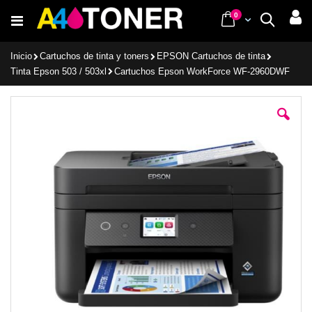
Ir
items
0
Cart
Buscar
al
contenido
Inicio
Cartuchos de tinta y toners
EPSON Cartuchos de tinta
Tinta Epson 503 / 503xl
Cartuchos Epson WorkForce WF-2960DWF
Saltar
al
final
de
la
galería
de
imágenes