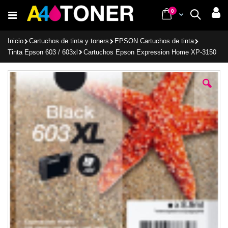
Ir
items
0
Cart
Buscar
al
contenido
Inicio
Cartuchos de tinta y toners
EPSON Cartuchos de tinta
Tinta Epson 603 / 603xl
Cartuchos Epson Expression Home XP-3150
Saltar
al
final
de
la
galería
de
imágenes