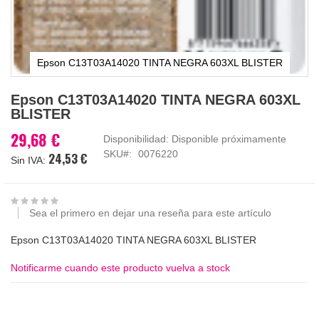
Epson C13T03A14020 TINTA NEGRA 603XL BLISTER
Saltar
Epson C13T03A14020 TINTA NEGRA 603XL
al
BLISTER
comienzo
de
29,68 €
Disponibilidad:
Disponible próximamente
la
SKU
0076220
24,53 €
galería
de
imágenes
Sea el primero en dejar una reseña para este artículo
Epson C13T03A14020 TINTA NEGRA 603XL BLISTER
Notificarme cuando este producto vuelva a stock