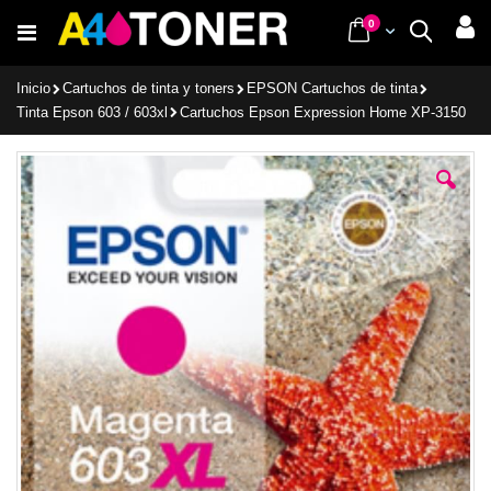
Ir
items
0
Cart
Buscar
al
contenido
Inicio
Cartuchos de tinta y toners
EPSON Cartuchos de tinta
Tinta Epson 603 / 603xl
Cartuchos Epson Expression Home XP-3150
Saltar
al
final
de
la
galería
de
imágenes