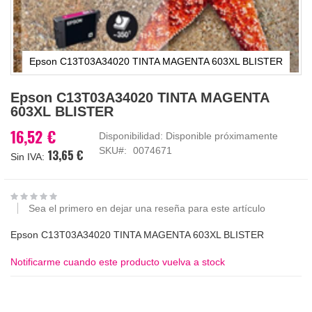
Epson C13T03A34020 TINTA MAGENTA 603XL BLISTER
Saltar
Epson C13T03A34020 TINTA MAGENTA
al
603XL BLISTER
comienzo
de
16,52 €
Disponibilidad:
Disponible próximamente
la
SKU
0074671
13,65 €
galería
de
imágenes
Sea el primero en dejar una reseña para este artículo
Epson C13T03A34020 TINTA MAGENTA 603XL BLISTER
Notificarme cuando este producto vuelva a stock