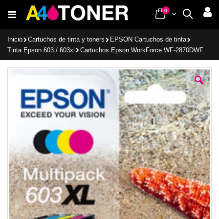
Ir
items
0
Cart
Buscar
al
contenido
Inicio
Cartuchos de tinta y toners
EPSON Cartuchos de tinta
Tinta Epson 603 / 603xl
Cartuchos Epson WorkForce WF-2870DWF
Saltar
al
final
de
la
galería
de
imágenes