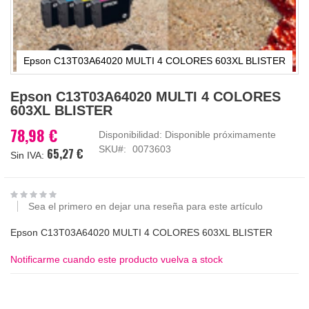
Epson C13T03A64020 MULTI 4 COLORES 603XL BLISTER
Saltar
Epson C13T03A64020 MULTI 4 COLORES
al
603XL BLISTER
comienzo
de
78,98 €
Disponibilidad:
Disponible próximamente
la
SKU
0073603
65,27 €
galería
de
imágenes
Sea el primero en dejar una reseña para este artículo
Epson C13T03A64020 MULTI 4 COLORES 603XL BLISTER
Notificarme cuando este producto vuelva a stock