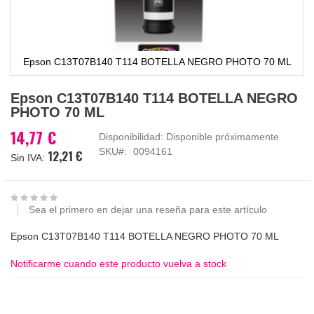
Epson C13T07B140 T114 BOTELLA NEGRO PHOTO 70 ML
Saltar
Epson C13T07B140 T114 BOTELLA NEGRO
al
PHOTO 70 ML
comienzo
de
14,77 €
Disponibilidad:
Disponible próximamente
la
SKU
0094161
12,21 €
galería
de
imágenes
Sea el primero en dejar una reseña para este artículo
Epson C13T07B140 T114 BOTELLA NEGRO PHOTO 70 ML
Notificarme cuando este producto vuelva a stock