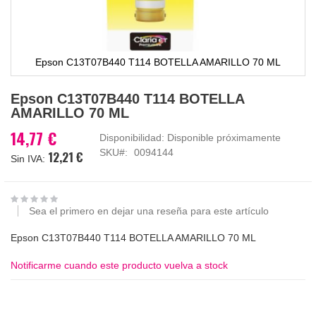
Epson C13T07B440 T114 BOTELLA AMARILLO 70 ML
Saltar
Epson C13T07B440 T114 BOTELLA
al
AMARILLO 70 ML
comienzo
de
14,77 €
Disponibilidad:
Disponible próximamente
la
SKU
0094144
12,21 €
galería
de
imágenes
Sea el primero en dejar una reseña para este artículo
Epson C13T07B440 T114 BOTELLA AMARILLO 70 ML
Notificarme cuando este producto vuelva a stock