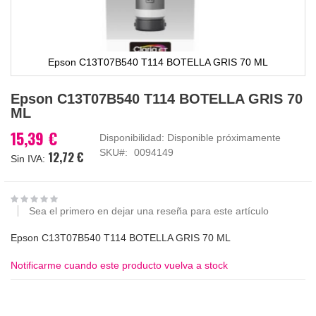
Epson C13T07B540 T114 BOTELLA GRIS 70 ML
Saltar
Epson C13T07B540 T114 BOTELLA GRIS 70
al
ML
comienzo
de
15,39 €
Disponibilidad:
Disponible próximamente
la
SKU
0094149
12,72 €
galería
de
imágenes
Sea el primero en dejar una reseña para este artículo
Epson C13T07B540 T114 BOTELLA GRIS 70 ML
Notificarme cuando este producto vuelva a stock