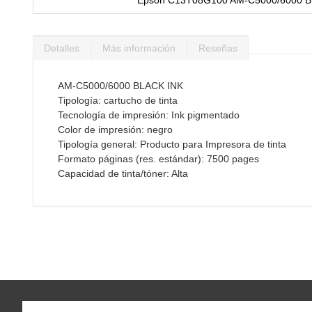
Saltar
al
Detalles
Más información
Reseñas
comienzo
de
la
AM-C5000/6000 BLACK INK
galería
Tipología: cartucho de tinta
de
Tecnología de impresión: Ink pigmentado
imágenes
Color de impresión: negro
Tipología general: Producto para Impresora de tinta
Formato páginas (res. estándar): 7500 pages
Capacidad de tinta/tóner: Alta