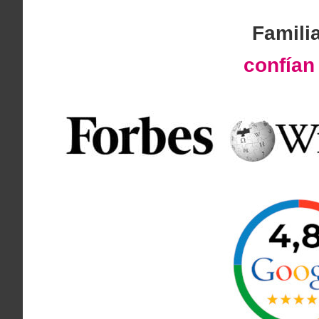
Famili
confía