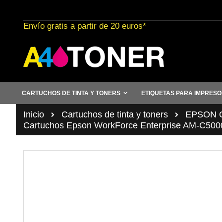
Ir
al
Envío gratis a partir de 20 euros*
contenido
CARTUCHOS DE TINTA Y TONERS
ETIQUETAS PARA IMPRES
Inicio
Cartuchos de tinta y toners
EPSON Ca
Cartuchos Epson WorkForce Enterprise AM-C500
Saltar
al
final
de
la
galería
de