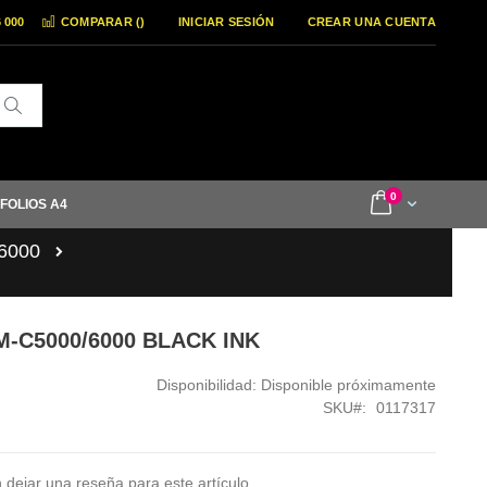
6 000
COMPARAR (
)
INICIAR SESIÓN
CREAR UNA CUENTA
Buscar
items
0
Cart
 FOLIOS A4
/6000
M-C5000/6000 BLACK INK
Disponibilidad:
Disponible próximamente
SKU
0117317
 dejar una reseña para este artículo