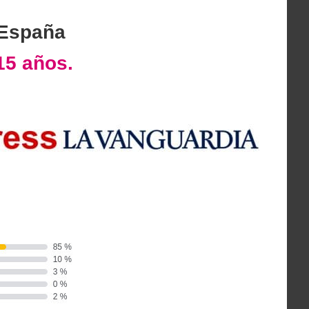
 España
15 años.