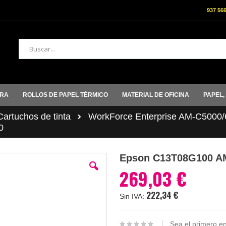
937 56
Buscar
ORA
ROLLOS DE PAPEL TÉRMICO
MATERIAL DE OFICINA
PAPEL,
rtuchos de tinta
WorkForce Enterprise AM-C5000
0
Epson C13T08G100 A
269,03 €
222,34 €
Sea el primero en