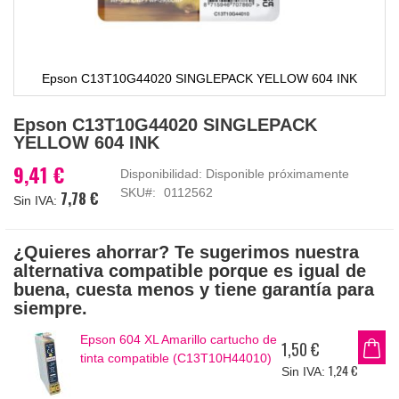
Epson C13T10G44020 SINGLEPACK YELLOW 604 INK
Saltar
Epson C13T10G44020 SINGLEPACK
al
YELLOW 604 INK
comienzo
de
9,41 €
Disponibilidad:
Disponible próximamente
la
SKU
0112562
7,78 €
galería
de
imágenes
¿Quieres ahorrar? Te sugerimos nuestra
alternativa compatible porque es igual de
buena, cuesta menos y tiene garantía para
siempre.
Epson 604 XL Amarillo cartucho de
1,50 €
tinta compatible (C13T10H44010)
1,24 €