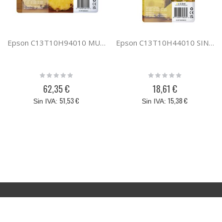
Epson C13T10H94010 MULTIPACK 4-COLOURS 604 XL BLACK
Epson C13T10H44010 SINGLEPACK YELLOW 604XL INK
Rating:
Rating:
0%
0%
62,35 €
18,61 €
51,53 €
15,38 €