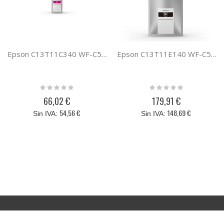
Epson C13T11C340 WF-C53XX/WF-C58XX SERIES L MAGENTA
Epson C13T11E140 WF-C53XX / WF-C58XX XXL BLACK
Rating:
Rating:
0%
0%
66,02 €
179,91 €
54,56 €
148,69 €