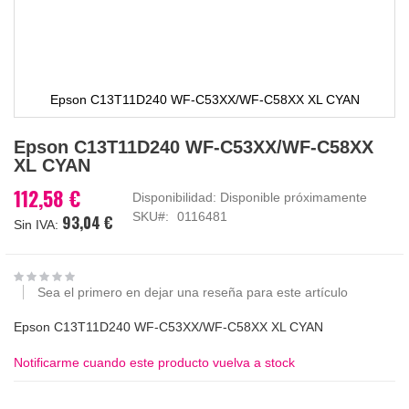
Epson C13T11D240 WF-C53XX/WF-C58XX XL CYAN
Saltar
Epson C13T11D240 WF-C53XX/WF-C58XX
al
XL CYAN
comienzo
de
112,58 €
Disponibilidad:
Disponible próximamente
la
SKU
0116481
93,04 €
galería
de
imágenes
Sea el primero en dejar una reseña para este artículo
Epson C13T11D240 WF-C53XX/WF-C58XX XL CYAN
Notificarme cuando este producto vuelva a stock