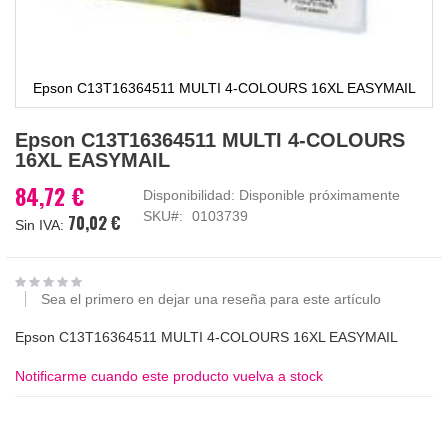
Epson C13T16364511 MULTI 4-COLOURS 16XL EASYMAIL
Saltar
Epson C13T16364511 MULTI 4-COLOURS
al
16XL EASYMAIL
comienzo
de
84,72 €
Disponibilidad:
Disponible próximamente
la
SKU
0103739
70,02 €
galería
de
imágenes
Sea el primero en dejar una reseña para este artículo
Epson C13T16364511 MULTI 4-COLOURS 16XL EASYMAIL
Notificarme cuando este producto vuelva a stock