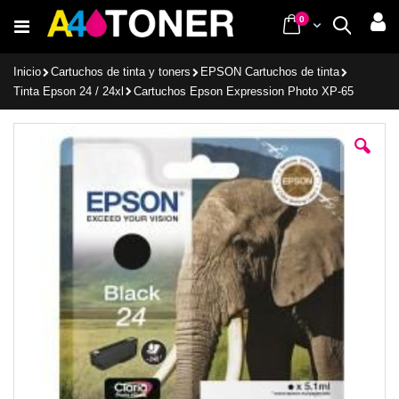
Ir
items
0
Cart
Buscar
al
contenido
Inicio
Cartuchos de tinta y toners
EPSON Cartuchos de tinta
Tinta Epson 24 / 24xl
Cartuchos Epson Expression Photo XP-65
Saltar
al
final
de
la
galería
de
imágenes