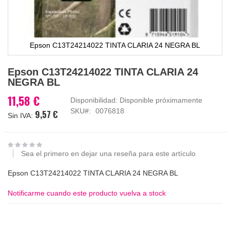
Epson C13T24214022 TINTA CLARIA 24 NEGRA BL
Saltar
Epson C13T24214022 TINTA CLARIA 24
al
NEGRA BL
comienzo
de
11,58 €
Disponibilidad:
Disponible próximamente
la
SKU
0076818
9,57 €
galería
de
imágenes
Sea el primero en dejar una reseña para este artículo
Epson C13T24214022 TINTA CLARIA 24 NEGRA BL
Notificarme cuando este producto vuelva a stock