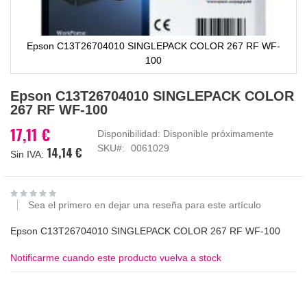
Epson C13T26704010 SINGLEPACK COLOR 267 RF WF-
100
Saltar
Epson C13T26704010 SINGLEPACK COLOR
al
267 RF WF-100
comienzo
de
17,11 €
Disponibilidad:
Disponible próximamente
la
SKU
0061029
14,14 €
galería
de
imágenes
Sea el primero en dejar una reseña para este artículo
Epson C13T26704010 SINGLEPACK COLOR 267 RF WF-100
Notificarme cuando este producto vuelva a stock