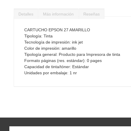
Saltar
al
Detalles
Más información
Reseñas
comienzo
de
la
CARTUCHO EPSON 27 AMARILLO
galería
Tipología: Tinta
de
Tecnología de impresión: ink jet
imágenes
Color de impresión: amarillo
Tipología general: Producto para Impresora de tinta
Formato páginas (res. estándar): 0 pages
Capacidad de tinta/tóner: Estándar
Unidades por embalaje: 1 nr