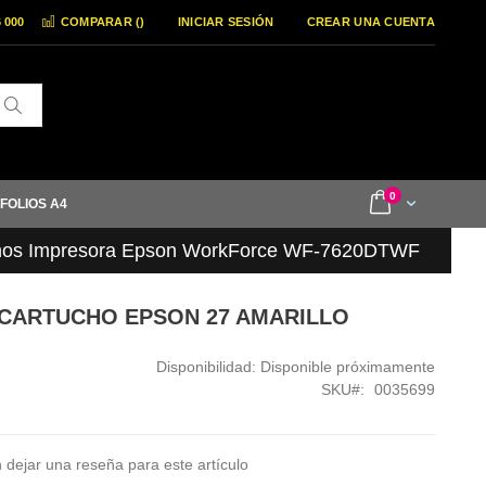
6 000
COMPARAR (
)
INICIAR SESIÓN
CREAR UNA CUENTA
Buscar
items
0
Cart
 FOLIOS A4
hos Impresora Epson WorkForce WF-7620DTWF
2 CARTUCHO EPSON 27 AMARILLO
Disponibilidad:
Disponible próximamente
SKU
0035699
 dejar una reseña para este artículo