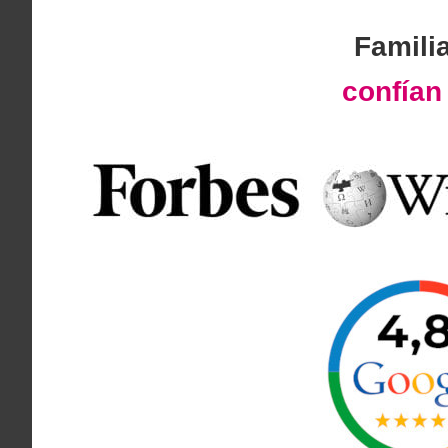
Famili
confía