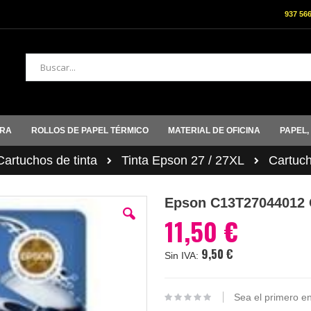
937 56
Buscar
ORA
ROLLOS DE PAPEL TÉRMICO
MATERIAL DE OFICINA
PAPEL,
rtuchos de tinta
Tinta Epson 27 / 27XL
Cartuc
Epson C13T2704401
11,50 €
9,50 €
Sea el primero en