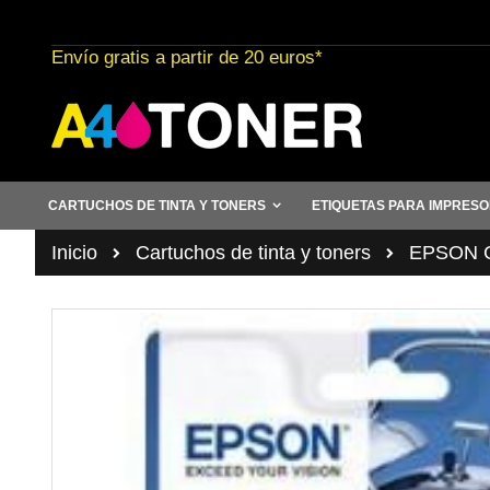
Ir
al
Envío gratis a partir de 20 euros*
contenido
CARTUCHOS DE TINTA Y TONERS
ETIQUETAS PARA IMPRES
Inicio
Cartuchos de tinta y toners
EPSON Ca
Saltar
al
final
de
la
galería
de
imágenes