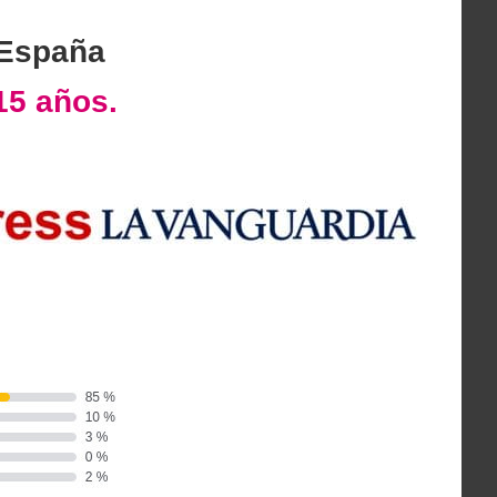
 España
15 años.