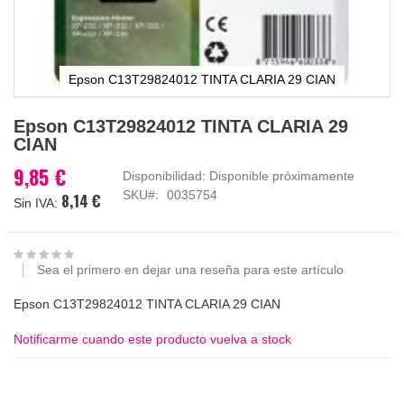
Epson C13T29824012 TINTA CLARIA 29 CIAN
Saltar
Epson C13T29824012 TINTA CLARIA 29
al
CIAN
comienzo
de
9,85 €
Disponibilidad:
Disponible próximamente
la
SKU
0035754
8,14 €
galería
de
imágenes
Sea el primero en dejar una reseña para este artículo
Epson C13T29824012 TINTA CLARIA 29 CIAN
Notificarme cuando este producto vuelva a stock