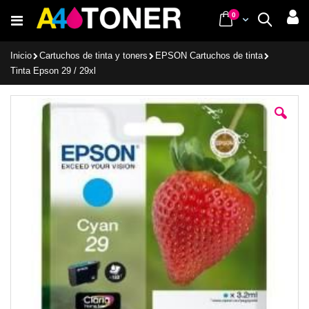
Ir
items
0
Cart
Buscar
al
contenido
Inicio
Cartuchos de tinta y toners
EPSON Cartuchos de tinta
Tinta Epson 29 / 29xl
Saltar
al
final
de
la
galería
de
imágenes