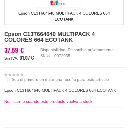
Epson C13T664640 MULTIPACK 4 COLORES 664
ECOTANK
Saltar
Epson C13T664640 MULTIPACK 4
al
COLORES 664 ECOTANK
comienzo
de
37,59 €
Disponibilidad:
Disponible próximamente
la
SKU
0072035
31,07 €
galería
de
imágenes
Sea el primero en dejar una reseña para este artículo
Epson C13T664640 MULTIPACK 4 COLORES 664 ECOTANK
Notificarme cuando este producto vuelva a stock