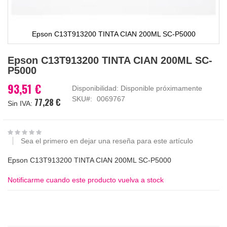
Epson C13T913200 TINTA CIAN 200ML SC-P5000
Saltar
Epson C13T913200 TINTA CIAN 200ML SC-
al
P5000
comienzo
de
93,51 €
Disponibilidad:
Disponible próximamente
la
SKU
0069767
77,28 €
galería
de
imágenes
Sea el primero en dejar una reseña para este artículo
Epson C13T913200 TINTA CIAN 200ML SC-P5000
Notificarme cuando este producto vuelva a stock