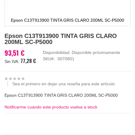
Epson C13T913900 TINTA GRIS CLARO 200ML SC-P5000
Saltar
Epson C13T913900 TINTA GRIS CLARO
al
200ML SC-P5000
comienzo
de
93,51 €
Disponibilidad:
Disponible próximamente
la
SKU
0070801
77,28 €
galería
de
imágenes
Sea el primero en dejar una reseña para este artículo
Epson C13T913900 TINTA GRIS CLARO 200ML SC-P5000
Notificarme cuando este producto vuelva a stock