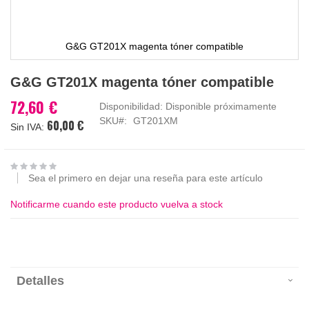
G&G GT201X magenta tóner compatible
Saltar
G&G GT201X magenta tóner compatible
al
comienzo
72,60 €
Disponibilidad:
Disponible próximamente
de
SKU
GT201XM
60,00 €
la
galería
de
imágenes
Sea el primero en dejar una reseña para este artículo
Notificarme cuando este producto vuelva a stock
Detalles