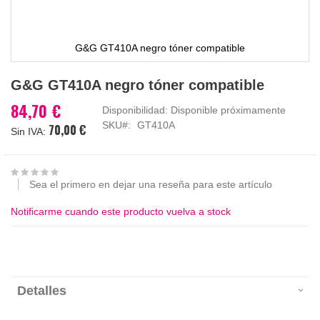
G&G GT410A negro tóner compatible
Saltar
G&G GT410A negro tóner compatible
al
comienzo
84,70 €
Disponibilidad:
Disponible próximamente
de
SKU
GT410A
70,00 €
la
galería
de
imágenes
Sea el primero en dejar una reseña para este artículo
Notificarme cuando este producto vuelva a stock
Detalles