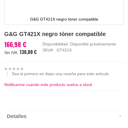
G&G GT421X negro tóner compatible
Saltar
G&G GT421X negro tóner compatible
al
comienzo
166,98 €
Disponibilidad:
Disponible próximamente
de
SKU
GT421X
138,00 €
la
galería
de
imágenes
Sea el primero en dejar una reseña para este artículo
Notificarme cuando este producto vuelva a stock
Detalles