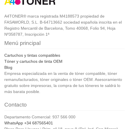
A4TONER® marca registrada M4188573 propiedad de
FASAWORLD, S.L. B-64713662 sociedad española inscrita en el
Registro Mercantil de Barcelona, Tomo 40068, Folio 94, Hoja
Nº358787, Inscripción 1ª
Menú principal
Cartuchos y tintas compatibles
Tóner y cartuchos de tinta OEM
Blog
Empresa especializada en la venta de tóner compatible, tóner
remanufacturados, tóner originales o tóner OEM. Asesoramiento
gratuito sobre impresoras, la compra de tus tóneres te saldrá lo
más barata posible.
Contacto
Departamento Comercial: 937 566 000
WhatsApp +34 687565401
Plaça Pere Llauger i Prim, nº 18, nave 9 (Pol. Ind. Can Misser)