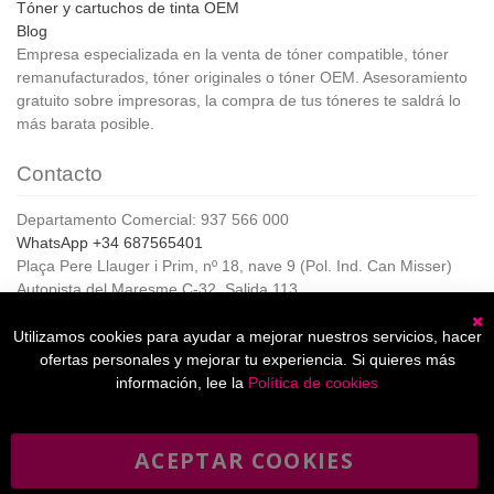
Tóner y cartuchos de tinta OEM
Blog
Empresa especializada en la venta de tóner compatible, tóner
remanufacturados, tóner originales o tóner OEM. Asesoramiento
gratuito sobre impresoras, la compra de tus tóneres te saldrá lo
más barata posible.
Contacto
Departamento Comercial: 937 566 000
WhatsApp +34 687565401
Plaça Pere Llauger i Prim, nº 18, nave 9 (Pol. Ind. Can Misser)
Autopista del Maresme C-32, Salida 113
08360, Canet de Mar (Barcelona)
Horario de Atención al cliente:
Utilizamos cookies para ayudar a mejorar nuestros servicios, hacer
C
De lunes a jueves de 8:00 a 17:00,
ofertas personales y mejorar tu experiencia. Si quieres más
Viernes de 8:00 a 15:00
información, lee la
Política de cookies
ACEPTAR COOKIES