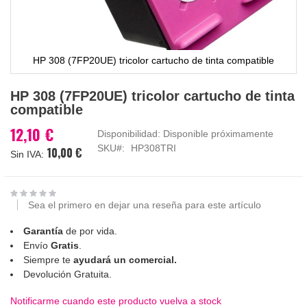
HP 308 (7FP20UE) tricolor cartucho de tinta compatible
Saltar
HP 308 (7FP20UE) tricolor cartucho de tinta
al
compatible
comienzo
de
12,10 €
Disponibilidad:
Disponible próximamente
la
SKU
HP308TRI
10,00 €
galería
de
imágenes
Sea el primero en dejar una reseña para este artículo
Garantía
de por vida.
Envío
Gratis
.
Siempre te
ayudará un comercial.
Devolución Gratuita.
Notificarme cuando este producto vuelva a stock