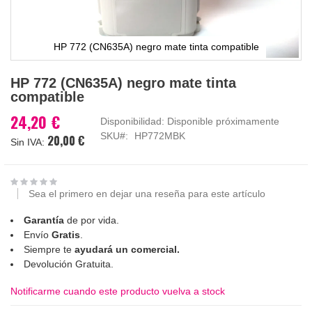
HP 772 (CN635A) negro mate tinta compatible
Saltar
HP 772 (CN635A) negro mate tinta
al
compatible
comienzo
de
24,20 €
Disponibilidad:
Disponible próximamente
la
SKU
HP772MBK
20,00 €
galería
de
imágenes
Sea el primero en dejar una reseña para este artículo
Garantía
de por vida.
Envío
Gratis
.
Siempre te
ayudará un comercial.
Devolución Gratuita.
Notificarme cuando este producto vuelva a stock