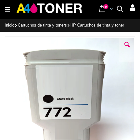
Ir
items
0
Cart
Buscar
al
contenido
Inicio
Cartuchos de tinta y toners
HP Cartuchos de tinta y toner
Saltar
al
final
de
la
galería
de
imágenes