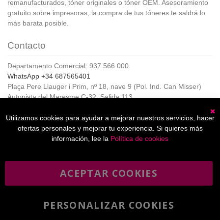
remanufacturados, tóner originales o tóner OEM. Asesoramiento
gratuito sobre impresoras, la compra de tus tóneres te saldrá lo
más barata posible.
Contacto
Departamento Comercial: 937 566 000
WhatsApp +34 687565401
Plaça Pere Llauger i Prim, nº 18, nave 9 (Pol. Ind. Can Misser)
Autopista del Maresme C-32, Salida 113
08360, Canet de Mar (Barcelona)
Horario de Atención al cliente:
Utilizamos cookies para ayudar a mejorar nuestros servicios, hacer
C
De lunes a jueves de 8:00 a 17:00,
ofertas personales y mejorar tu experiencia. Si quieres más
Viernes de 8:00 a 15:00
información, lee la
Política de cookies
ACEPTAR COOKIES
Boletín
Suscribirse
informativo
PERSONALIZAR COOKIES
He leído y acepto la
política de privacidad