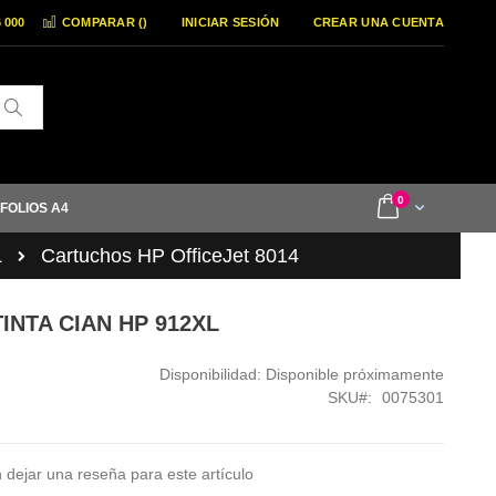
6 000
COMPARAR (
)
INICIAR SESIÓN
CREAR UNA CUENTA
Buscar
items
0
Cart
 FOLIOS A4
L
Cartuchos HP OfficeJet 8014
INTA CIAN HP 912XL
Disponibilidad:
Disponible próximamente
SKU
0075301
 dejar una reseña para este artículo