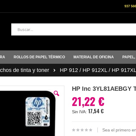
937 56
Buscar
ORA
ROLLOS DE PAPEL TÉRMICO
MATERIAL DE OFICINA
PAPEL,
hos de tinta y toner
HP 912 / HP 912XL / HP 917X
HP Inc 3YL81AEBGY T
21,22 €
17,54 €
Sea el primero en