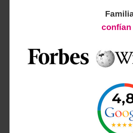
Famili
confía