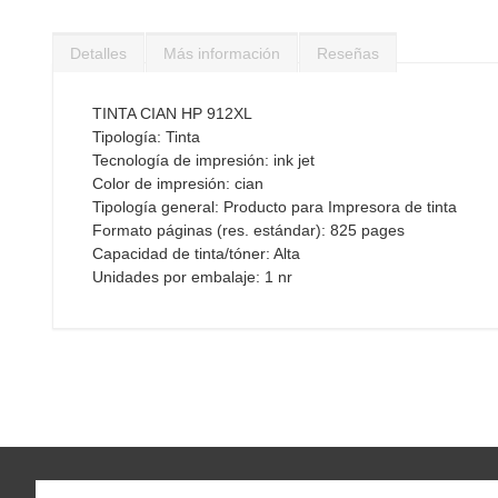
Saltar
al
Detalles
Más información
Reseñas
comienzo
de
la
TINTA CIAN HP 912XL
galería
Tipología: Tinta
de
Tecnología de impresión: ink jet
imágenes
Color de impresión: cian
Tipología general: Producto para Impresora de tinta
Formato páginas (res. estándar): 825 pages
Capacidad de tinta/tóner: Alta
Unidades por embalaje: 1 nr