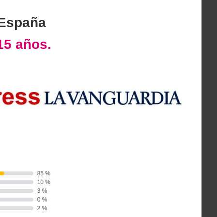
 España
15 años.