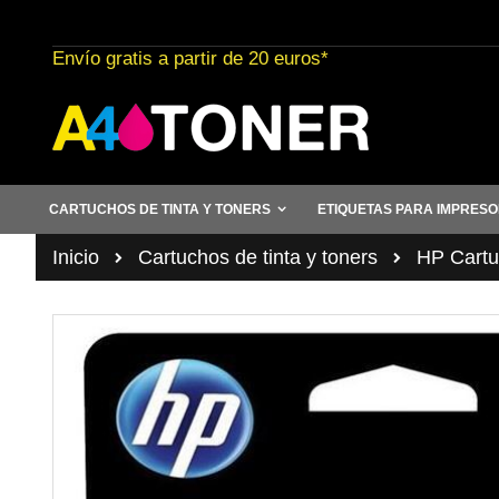
Ir
al
Envío gratis a partir de 20 euros*
contenido
CARTUCHOS DE TINTA Y TONERS
ETIQUETAS PARA IMPRES
Inicio
Cartuchos de tinta y toners
HP Cartuc
Saltar
al
final
de
la
galería
de
imágenes