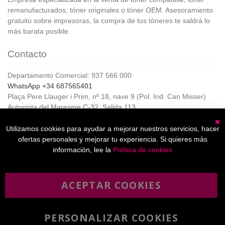
remanufacturados, tóner originales o tóner OEM. Asesoramiento
gratuito sobre impresoras, la compra de tus tóneres te saldrá lo
más barata posible.
Contacto
Departamento Comercial: 937 566 000
WhatsApp +34 687565401
Plaça Pere Llauger i Prim, nº 18, nave 9 (Pol. Ind. Can Misser)
Autopista del Maresme C-32, Salida 113
08360, Canet de Mar (Barcelona)
Horario de Atención al cliente:
Utilizamos cookies para ayudar a mejorar nuestros servicios, hacer
C
De lunes a jueves de 8:00 a 17:00,
ofertas personales y mejorar tu experiencia. Si quieres más
Viernes de 8:00 a 15:00
información, lee la
Política de cookies
ACEPTAR COOKIES
Boletín
Suscribirse
informativo
PERSONALIZAR COOKIES
He leído y acepto la
política de privacidad