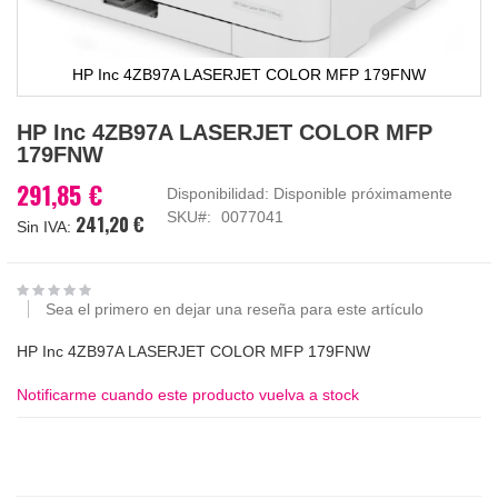
HP Inc 4ZB97A LASERJET COLOR MFP 179FNW
Saltar
HP Inc 4ZB97A LASERJET COLOR MFP
al
179FNW
comienzo
de
291,85 €
Disponibilidad:
Disponible próximamente
la
SKU
0077041
241,20 €
galería
de
imágenes
Sea el primero en dejar una reseña para este artículo
HP Inc 4ZB97A LASERJET COLOR MFP 179FNW
Notificarme cuando este producto vuelva a stock