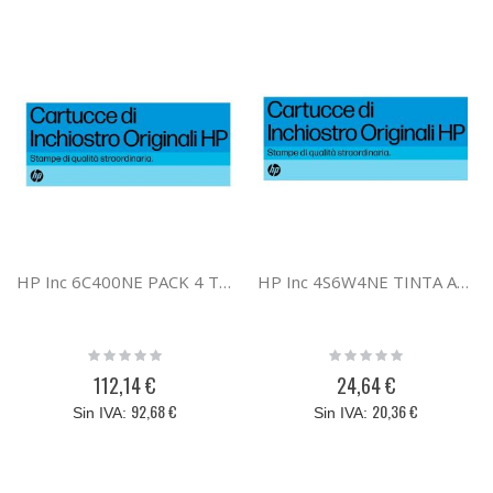
HP Inc 6C400NE PACK 4 TINTAS CMYK HP 937
HP Inc 4S6W4NE TINTA AMARILLO HP 937
Rating:
Rating:
0%
0%
112,14 €
24,64 €
92,68 €
20,36 €