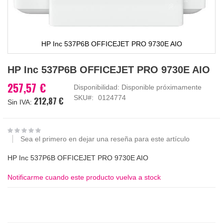
HP Inc 537P6B OFFICEJET PRO 9730E AIO
Saltar
HP Inc 537P6B OFFICEJET PRO 9730E AIO
al
comienzo
257,57 €
Disponibilidad:
Disponible próximamente
de
SKU
0124774
212,87 €
la
galería
de
imágenes
Sea el primero en dejar una reseña para este artículo
HP Inc 537P6B OFFICEJET PRO 9730E AIO
Notificarme cuando este producto vuelva a stock