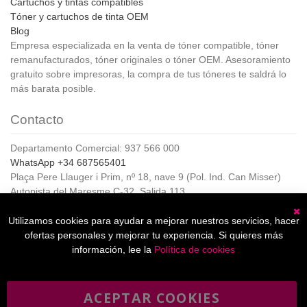
Cartuchos y tintas compatibles
Tóner y cartuchos de tinta OEM
Blog
Empresa especializada en la venta de tóner compatible, tóner
remanufacturados, tóner originales o tóner OEM. Asesoramiento
gratuito sobre impresoras, la compra de tus tóneres te saldrá lo
más barata posible.
Contacto
Departamento Comercial: 937 566 000
WhatsApp +34 687565401
Plaça Pere Llauger i Prim, nº 18, nave 9 (Pol. Ind. Can Misser)
Autopista del Maresme C-32, Salida 113
08360, Canet de Mar (Barcelona)
Horario de Atención al cliente:
Utilizamos cookies para ayudar a mejorar nuestros servicios, hacer
C
De lunes a jueves de 8:00 a 17:00,
ofertas personales y mejorar tu experiencia. Si quieres más
Viernes de 8:00 a 15:00
información, lee la
Política de cookies
ACEPTAR COOKIES