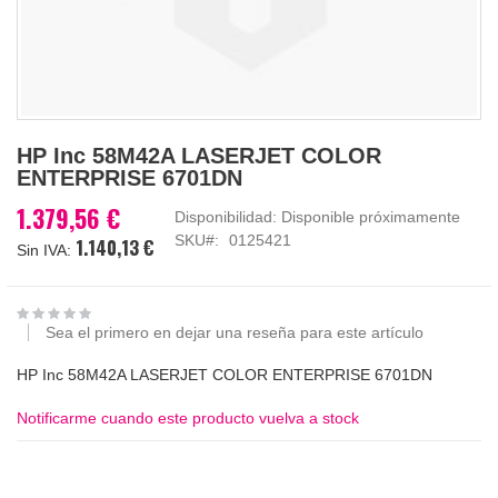
Saltar
HP Inc 58M42A LASERJET COLOR
al
ENTERPRISE 6701DN
comienzo
de
1.379,56 €
Disponibilidad:
Disponible próximamente
la
SKU
0125421
1.140,13 €
galería
de
imágenes
Sea el primero en dejar una reseña para este artículo
HP Inc 58M42A LASERJET COLOR ENTERPRISE 6701DN
Notificarme cuando este producto vuelva a stock