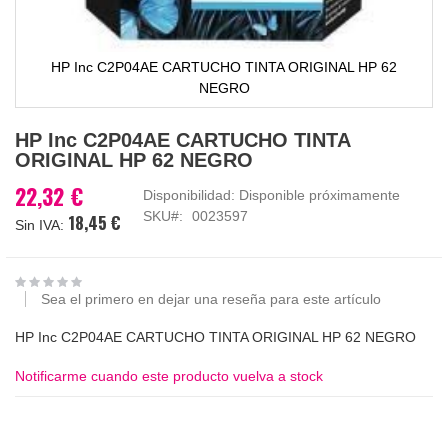
HP Inc C2P04AE CARTUCHO TINTA ORIGINAL HP 62
NEGRO
Saltar
HP Inc C2P04AE CARTUCHO TINTA
al
ORIGINAL HP 62 NEGRO
comienzo
de
22,32 €
Disponibilidad:
Disponible próximamente
la
SKU
0023597
18,45 €
galería
de
imágenes
Sea el primero en dejar una reseña para este artículo
HP Inc C2P04AE CARTUCHO TINTA ORIGINAL HP 62 NEGRO
Notificarme cuando este producto vuelva a stock