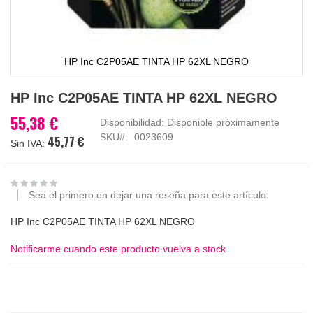
HP Inc C2P05AE TINTA HP 62XL NEGRO
Saltar
HP Inc C2P05AE TINTA HP 62XL NEGRO
al
comienzo
55,38 €
Disponibilidad:
Disponible próximamente
de
SKU
0023609
45,77 €
la
galería
de
imágenes
Sea el primero en dejar una reseña para este artículo
HP Inc C2P05AE TINTA HP 62XL NEGRO
Notificarme cuando este producto vuelva a stock