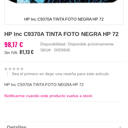
HP Inc C9370A TINTA FOTO NEGRA HP 72
Saltar
HP Inc C9370A TINTA FOTO NEGRA HP 72
al
comienzo
98,17 €
Disponibilidad:
Disponible próximamente
de
SKU
0059945
81,13 €
la
galería
de
imágenes
Sea el primero en dejar una reseña para este artículo
HP Inc C9370A TINTA FOTO NEGRA HP 72
Notificarme cuando este producto vuelva a stock
Detalles