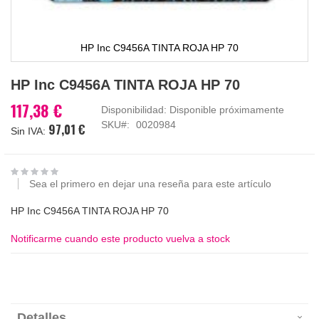
HP Inc C9456A TINTA ROJA HP 70
Saltar
HP Inc C9456A TINTA ROJA HP 70
al
comienzo
117,38 €
Disponibilidad:
Disponible próximamente
de
SKU
0020984
97,01 €
la
galería
de
imágenes
Sea el primero en dejar una reseña para este artículo
HP Inc C9456A TINTA ROJA HP 70
Notificarme cuando este producto vuelva a stock
Detalles