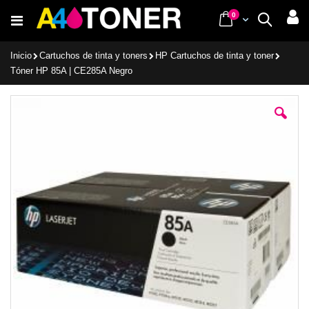
Ir
items
0
Cart
Buscar
al
contenido
Inicio
Cartuchos de tinta y toners
HP Cartuchos de tinta y toner
Tóner HP 85A | CE285A Negro
Saltar
al
final
de
la
galería
de
imágenes