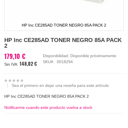
HP Inc CE285AD TONER NEGRO 85A PACK 2
Saltar
HP Inc CE285AD TONER NEGRO 85A PACK
al
2
comienzo
de
179,10 €
Disponibilidad:
Disponible próximamente
la
SKU
0018294
148,02 €
galería
de
imágenes
Sea el primero en dejar una reseña para este artículo
HP Inc CE285AD TONER NEGRO 85A PACK 2
Notificarme cuando este producto vuelva a stock