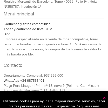
Registro Mercantil de Barcelona, Tomo 40068, Folio 94, Hoja
Nº358787, Inscripción 1ª
Menú principal
Cartuchos y tintas compatibles
Tóner y cartuchos de tinta OEM
Blog
Empresa especializada en la venta de tóner compatible, tóner
remanufacturados, tóner originales o tóner OEM. Asesoramiento
gratuito sobre impresoras, la compra de tus tóneres te saldrá lo
más barata posible.
Contacto
Departamento Comercial: 937 566 000
WhatsApp +34 687565401
Plaça Pere Llauger i Prim, nº 18, nave 9 (Pol. Ind. Can Misser)
Autopista del Maresme C-32, Salida 113
08360, Canet de Mar (Barcelona)
Horario de Atención al cliente:
Utilizamos cookies para ayudar a mejorar nuestros servicios, hacer
C
De lunes a jueves de 8:00 a 17:00,
ofertas personales y mejorar tu experiencia. Si quieres más