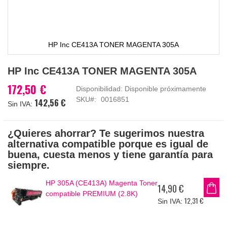
HP Inc CE413A TONER MAGENTA 305A
Saltar
HP Inc CE413A TONER MAGENTA 305A
al
comienzo
172,50 €
Disponibilidad:
Disponible próximamente
de
SKU
0016851
142,56 €
la
galería
de
¿Quieres ahorrar? Te sugerimos nuestra
imágenes
alternativa compatible porque es igual de
buena, cuesta menos y tiene garantía para
siempre.
HP 305A (CE413A) Magenta Toner
14,90 €
compatible PREMIUM (2.8K)
12,31 €