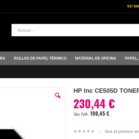
937 56
Buscar
ORA
ROLLOS DE PAPEL TÉRMICO
MATERIAL DE OFICINA
PAPEL,
HP Inc CE505D TON
230,44 €
190,45 €
Sea el primero en