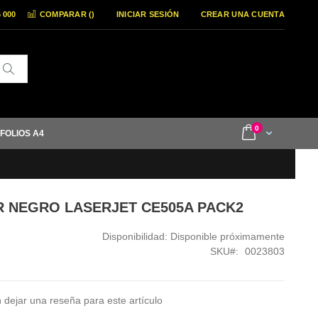
6 000
COMPARAR (
)
INICIAR SESIÓN
CREAR UNA CUENTA
Buscar
items
0
Cart
 FOLIOS A4
ER NEGRO LASERJET CE505A PACK2
Disponibilidad:
Disponible próximamente
SKU
0023803
 dejar una reseña para este artículo