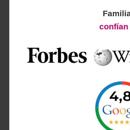
Famili
confía