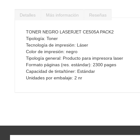
Saltar
al
Detalles
Más información
Reseñas
comienzo
de
la
TONER NEGRO LASERJET CE505A PACK2
galería
Tipología: Toner
de
Tecnología de impresión: Láser
imágenes
Color de impresión: negro
Tipología general: Producto para impresora laser
Formato páginas (res. estándar): 2300 pages
Capacidad de tinta/tóner: Estándar
Unidades por embalaje: 2 nr