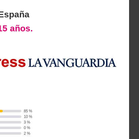
 España
15 años.