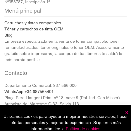
Nº358787, Inscripción 1ª
Menú principal
Cartuchos y tintas compatibles
Tóner y cartuchos de tinta OEM
Blog
Empresa especializada en la venta de tóner compatible, tóner
remanufacturados, tóner originales o tóner OEM. Asesoramiento
gratuito sobre impresoras, la compra de tus tóneres te saldrá lo
más barata posible.
Contacto
Departamento Comercial: 937 566 000
WhatsApp +34 687565401
Plaça Pere Llauger i Prim, nº 18, nave 9 (Pol. Ind. Can Misser)
Autopista del Maresme C-32, Salida 113
08360, Canet de Mar (Barcelona)
Horario de Atención al cliente:
Utilizamos cookies para ayudar a mejorar nuestros servicios, hacer
C
De lunes a jueves de 8:00 a 17:00,
ofertas personales y mejorar tu experiencia. Si quieres más
Viernes de 8:00 a 15:00
información, lee la
Política de cookies