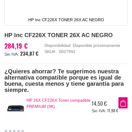
HP Inc CF226X TONER 26X AC NEGRO
Saltar
HP Inc CF226X TONER 26X AC NEGRO
al
comienzo
284,19 €
Disponibilidad:
Disponible próximamente
de
SKU
0027992
234,87 €
la
galería
de
¿Quieres ahorrar? Te sugerimos nuestra
imágenes
alternativa compatible porque es igual de
buena, cuesta menos y tiene garantía para
siempre.
HP 26X CF226X Toner compatible
14,50 €
PREMIUM (9K)
11,98 €