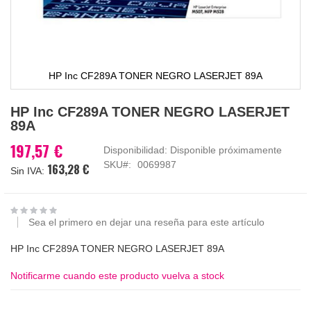
HP Inc CF289A TONER NEGRO LASERJET 89A
Saltar
HP Inc CF289A TONER NEGRO LASERJET
al
89A
comienzo
de
197,57 €
Disponibilidad:
Disponible próximamente
la
SKU
0069987
163,28 €
galería
de
imágenes
Sea el primero en dejar una reseña para este artículo
HP Inc CF289A TONER NEGRO LASERJET 89A
Notificarme cuando este producto vuelva a stock