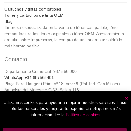
Cartuchos y tintas compatibles
Tóner y cartuchos de tinta OEM
Blog
Empresa especializada en la venta de tóner compatible, tóner
remanufacturados, tóner originales o tóner OEM. Asesoramiento
gratuito sobre impresoras, la compra de tus tóneres te saldrá lo
más barata posible.
Contacto
Departamento Comercial: 937 566 000
WhatsApp +34 687565401
Plaça Pere Llauger i Prim, nº 18, nave 9 (Pol. Ind. Can Misser)
Autopista del Maresme C-32, Salida 113
08360, Canet de Mar (Barcelona)
Horario de Atención al cliente:
Utilizamos cookies para ayudar a mejorar nuestros servicios, hacer
C
De lunes a jueves de 8:00 a 17:00,
ofertas personales y mejorar tu experiencia. Si quieres más
Viernes de 8:00 a 15:00
información, lee la
Política de cookies