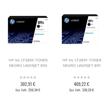
HP Inc CF289X TONER
HP Inc CF289Y TONER
NEGRO LASERJET 89X
NEGRO LASERJET 89Y
Rating:
Rating:
0%
0%
302,91 €
409,22 €
250,34 €
338,20 €