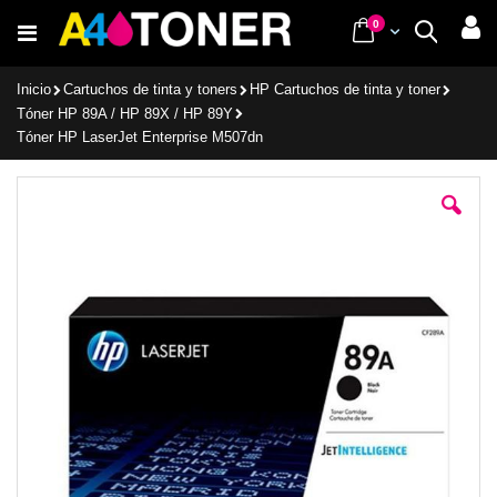
Ir
items
0
Cart
Buscar
al
contenido
Inicio
Cartuchos de tinta y toners
HP Cartuchos de tinta y toner
Tóner HP 89A / HP 89X / HP 89Y
Tóner HP LaserJet Enterprise M507dn
Saltar
al
final
de
la
galería
de
imágenes