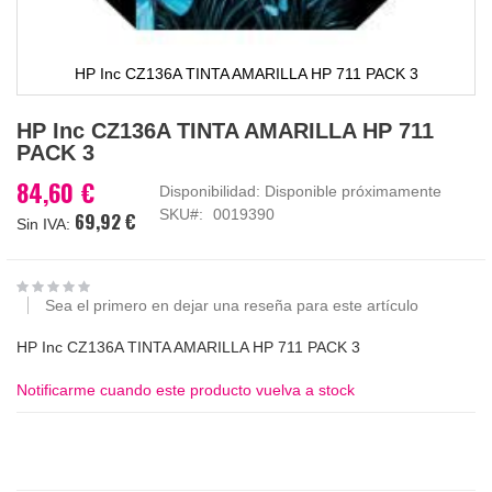
HP Inc CZ136A TINTA AMARILLA HP 711 PACK 3
Saltar
HP Inc CZ136A TINTA AMARILLA HP 711
al
PACK 3
comienzo
de
84,60 €
Disponibilidad:
Disponible próximamente
la
SKU
0019390
69,92 €
galería
de
imágenes
Sea el primero en dejar una reseña para este artículo
HP Inc CZ136A TINTA AMARILLA HP 711 PACK 3
Notificarme cuando este producto vuelva a stock