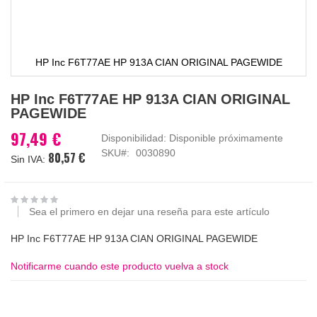
HP Inc F6T77AE HP 913A CIAN ORIGINAL PAGEWIDE
Saltar
HP Inc F6T77AE HP 913A CIAN ORIGINAL
al
PAGEWIDE
comienzo
de
97,49 €
Disponibilidad:
Disponible próximamente
la
SKU
0030890
80,57 €
galería
de
imágenes
Sea el primero en dejar una reseña para este artículo
HP Inc F6T77AE HP 913A CIAN ORIGINAL PAGEWIDE
Notificarme cuando este producto vuelva a stock